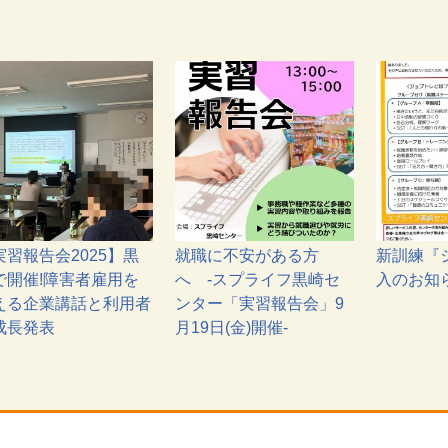
実習報告会2025】黒
就職に不安がある方
新訓練『
で開催!障害者雇用を
へ -スプライフ黒崎セ
入のお知
える企業講話と利用者
ンター「実習報告会」9
成長発表
月19日(金)開催-