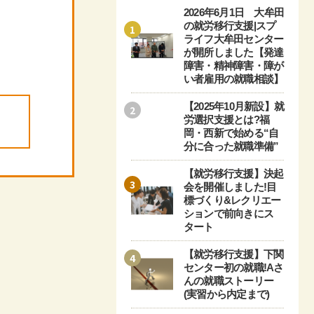
2026年6月1日 大牟田
の就労移行支援|スプ
1
ライフ大牟田センター
が開所しました【発達
障害・精神障害・障が
い者雇用の就職相談】
【2025年10月新設】就
2
労選択支援とは?福
岡・西新で始める“自
分に合った就職準備”
【就労移行支援】決起
3
会を開催しました!目
標づくり&レクリエー
ションで前向きにス
タート
【就労移行支援】下関
4
センター初の就職!Aさ
んの就職ストーリー
(実習から内定まで)