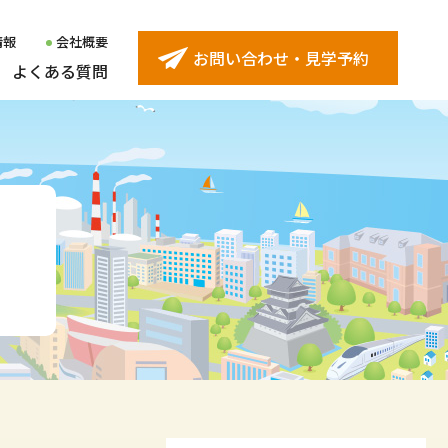
情報
会社概要
お問い合わせ・見学予約
よくある質問
ター
受け入れ企業インタビュー
久留米センター
ター
精神障害者の雇用事例
西新センター
ター
身体障害者の雇用事例
黒崎センター
センター
下関センター
ンター