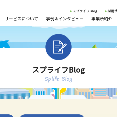
スプライフBlog
採用
サービスについて
事例＆インタビュー
事業所紹介
プライフ
ご利用について
スタッフボイス
就職した方の声
就労移行支援
博多セン
計画相談支援
雇用事例一覧
就労定着支援
薬院セン
発達障害者の雇用事例
小倉セン
スプライフBlog
知的障害者の雇用事例
相談支援
大牟田セ