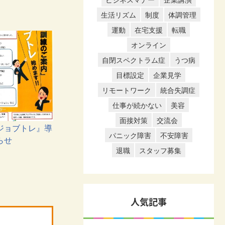
ビジネスマナー
企業講演
生活リズム
制度
体調管理
運動
在宅支援
転職
オンライン
自閉スペクトラム症
うつ病
目標設定
企業見学
リモートワーク
統合失調症
仕事が続かない
美容
面接対策
交流会
ジョブトレ』導
パニック障害
不安障害
らせ
退職
スタッフ募集
人気記事