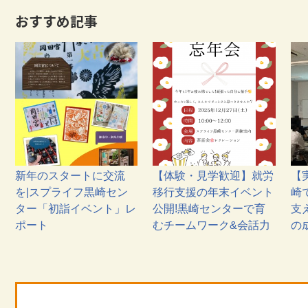
おすすめ記事
新年のスタートに交流
【体験・見学歓迎】就労
【
を|スプライフ黒崎セン
移行支援の年末イベント
崎
ター「初詣イベント」レ
公開!黒崎センターで育
支
ポート
むチームワーク&会話力
の