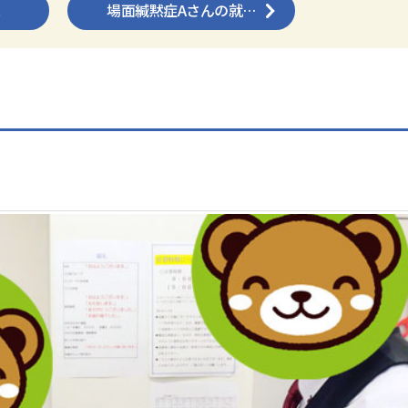
！
場面緘黙症Aさんの就…