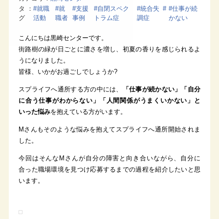
タ
#就職
#就
#支援
#自閉スペク
#統合失
#
#仕事が続
グ
活動
職者
事例
トラム症
調症
かない
こんにちは黒崎センターです。
街路樹の緑が日ごとに濃さを増し、初夏の香りを感じられるよ
うになりました。
皆様、いかがお過ごしでしょうか?
スプライフへ通所する方の中には、
「仕事が続かない」「自分
に合う仕事がわからない」「人間関係がうまくいかない」と
いった悩み
を抱えている方がいます。
Mさんもそのような悩みを抱えてスプライフへ通所開始されま
した。
今回はそんなMさんが自分の障害と向き合いながら、自分に
合った職場環境を見つけ応募するまでの過程を紹介したいと思
います。