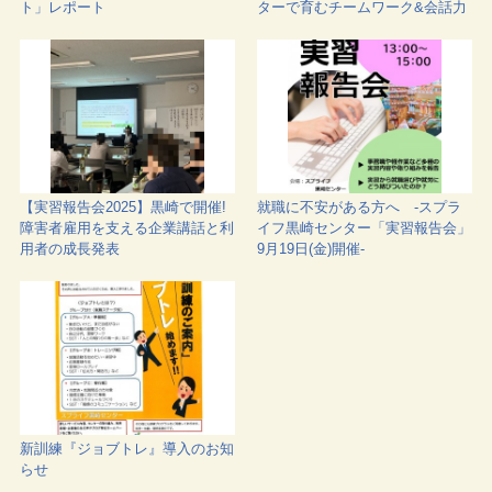
ト」レポート
ターで育むチームワーク&会話力
【実習報告会2025】黒崎で開催!
就職に不安がある方へ -スプラ
障害者雇用を支える企業講話と利
イフ黒崎センター「実習報告会」
用者の成長発表
9月19日(金)開催-
新訓練『ジョブトレ』導入のお知
らせ