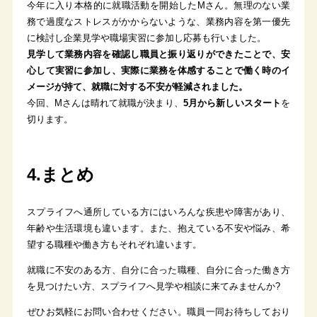
今年に入り本格的に就職活動を開始したMさん。無理のない業
務で過度なストレスがかからないような、業務内容を第一優先
に検討し企業見学や職場実習に参加し応募も行いました。
見学して業務内容を確認し職員と振り返りができたことで、安
心して実習に参加し、実際に業務を体感することで働く時のイ
メージが持て、就職に対する不安が軽減されました。
今回、Mさんは晴れて就職が決まり、
5月から新しいスタート
を
切ります。
4.まとめ
スプライフへ通所している方にはいろんな疾患や障害があり、
年齢や生活環境も違います。また、抱えている不安や悩み、希
望する職種や働き方もそれぞれ違います。
就職に不安のある方、自分に合った職種、自分に合った働き方
を見つけたい方、スプライフへ見学や相談に来てみませんか?
ぜひお気軽にお問い合わせください。職員一同お待ちしており