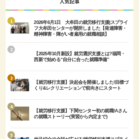
人気記事
1
2026年6月1日 大牟田の就労移行支援|スプライ
フ大牟田センターが開所しました【発達障害・
精神障害・障がい者雇用の就職相談】
2
【2025年10月新設】就労選択支援とは?福岡・
西新で始める“自分に合った就職準備”
3
【就労移行支援】決起会を開催しました!目標づ
くり&レクリエーションで前向きにスタート
4
【就労移行支援】下関センター初の就職!Aさん
の就職ストーリー(実習から内定まで)
5