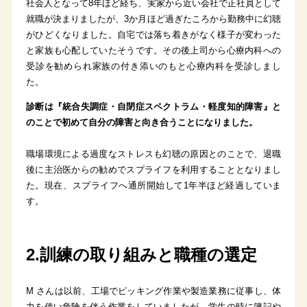
社会人となって8年ほど経ち、実家から近い会社で正社員として
就職が決まりましたが、3か月ほど過ぎたころから勤務中に幻聴
がひどくなりました。自宅では落ち着きがなく様子が変わった
と家族も心配していたそうです。その後上司から心療内科への
受診を勧められ家族の付き添いのもと心療内科を受診しまし
た。
診断は『統合失調症・自閉症スペクトラム・軽度知的障害』と
のことで初めて自分の障害と向き合うことになりました。
職場環境による過度なストレスも幻聴の原因とのことで、退職
後に主治医からの勧めでスプライフを利用することとなりまし
た。現在、スプライフへ通所開始して1年半ほど経過していま
す。
2.訓練の取り組みと職種の選定
M さんは以前、工場でピッキング作業や製造業務に従事し、体
力を使い危険を伴う作業をしていましたが、学生の時に簿記や