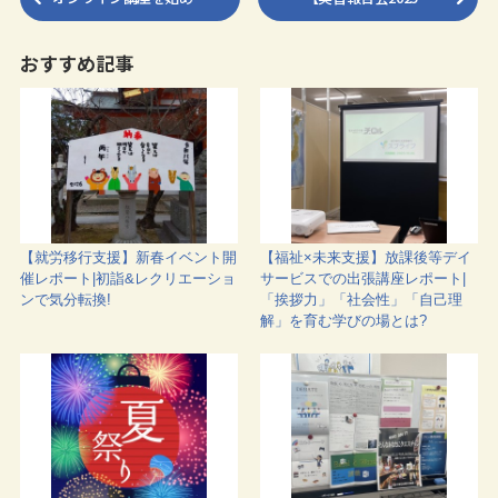
おすすめ記事
【就労移行支援】新春イベント開
【福祉×未来支援】放課後等デイ
催レポート|初詣&レクリエーショ
サービスでの出張講座レポート|
ンで気分転換!
「挨拶力」「社会性」「自己理
解」を育む学びの場とは?