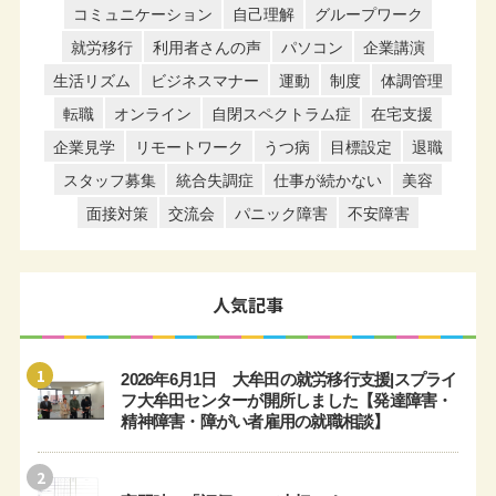
コミュニケーション
自己理解
グループワーク
就労移行
利用者さんの声
パソコン
企業講演
生活リズム
ビジネスマナー
運動
制度
体調管理
転職
オンライン
自閉スペクトラム症
在宅支援
企業見学
リモートワーク
うつ病
目標設定
退職
スタッフ募集
統合失調症
仕事が続かない
美容
面接対策
交流会
パニック障害
不安障害
人気記事
1
2026年6月1日 大牟田の就労移行支援|スプライ
フ大牟田センターが開所しました【発達障害・
精神障害・障がい者雇用の就職相談】
2