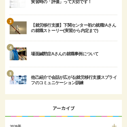
実習時の「評価」って大切です！
3
【就労移行支援】下関センター初の就職!Aさん
の就職ストーリー(実習から内定まで)
4
場面緘黙症Aさんの就職事例について
5
他己紹介で会話が広がる|就労移行支援スプライ
フのコミュニケーション訓練
アーカイブ
2026年