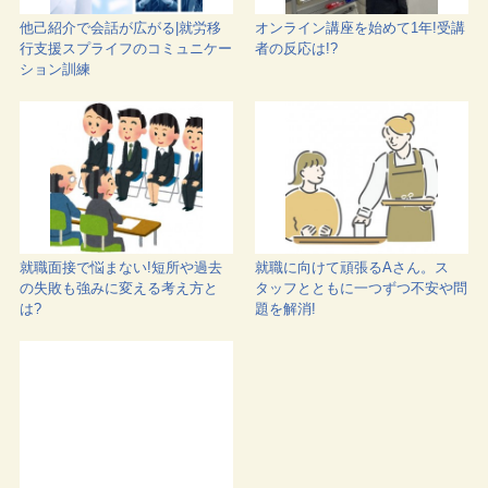
他己紹介で会話が広がる|就労移
オンライン講座を始めて1年!受講
行支援スプライフのコミュニケー
者の反応は!?
ション訓練
就職面接で悩まない!短所や過去
就職に向けて頑張るAさん。ス
の失敗も強みに変える考え方と
タッフとともに一つずつ不安や問
は?
題を解消!