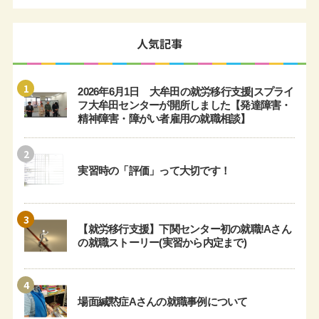
人気記事
1
2026年6月1日 大牟田の就労移行支援|スプライ
フ大牟田センターが開所しました【発達障害・
精神障害・障がい者雇用の就職相談】
2
実習時の「評価」って大切です！
3
【就労移行支援】下関センター初の就職!Aさん
の就職ストーリー(実習から内定まで)
4
場面緘黙症Aさんの就職事例について