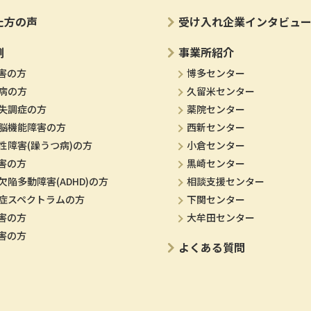
た方の声
受け入れ企業インタビュ
例
事業所紹介
害の方
博多センター
病の方
久留米センター
失調症の方
薬院センター
脳機能障害の方
西新センター
性障害(躁うつ病)の方
小倉センター
害の方
黒崎センター
欠陥多動障害(ADHD)の方
相談支援センター
症スペクトラムの方
下関センター
害の方
大牟田センター
害の方
よくある質問