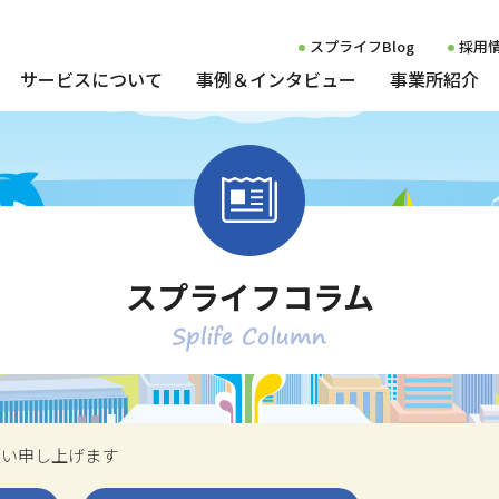
スプライフBlog
採用
サービスについて
事例＆インタビュー
事業所紹介
プライフ
ご利用について
スタッフボイス
就職した方の声
就労移行支援
博多セン
計画相談支援
雇用事例一覧
就労定着支援
薬院セン
発達障害者の雇用事例
小倉セン
スプライフコラム
知的障害者の雇用事例
相談支援
大牟田セ
願い申し上げます