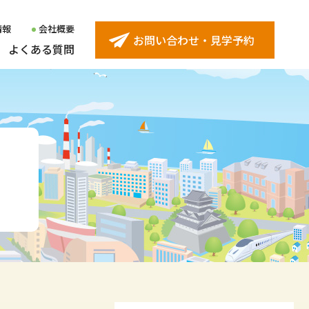
情報
会社概要
お問い合わせ・見学予約
よくある質問
ター
受け入れ企業インタビュー
久留米センター
ター
精神障害者の雇用事例
西新センター
ター
身体障害者の雇用事例
黒崎センター
センター
下関センター
ンター