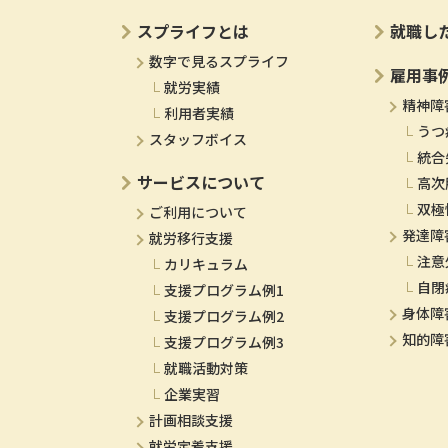
スプライフとは
就職し
数字で見るスプライフ
雇用事
就労実績
精神障
利用者実績
うつ
スタッフボイス
統合
サービスについて
高次
双極
ご利用について
発達障
就労移行支援
注意
カリキュラム
自閉
支援プログラム例1
身体障
支援プログラム例2
知的障
支援プログラム例3
就職活動対策
企業実習
計画相談支援
就労定着支援