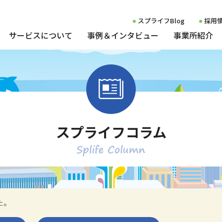
スプライフBlog
採用
サービスについて
事例＆インタビュー
事業所紹介
プライフ
ご利用について
スタッフボイス
就職した方の声
就労移行支援
博多セン
計画相談支援
雇用事例一覧
就労定着支援
薬院セン
発達障害者の雇用事例
小倉セン
スプライフコラム
知的障害者の雇用事例
相談支援
大牟田セ
た。