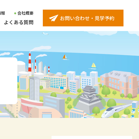
情報
会社概要
お問い合わせ・見学予約
よくある質問
ター
受け入れ企業インタビュー
久留米センター
ター
精神障害者の雇用事例
西新センター
ター
身体障害者の雇用事例
黒崎センター
センター
下関センター
ンター