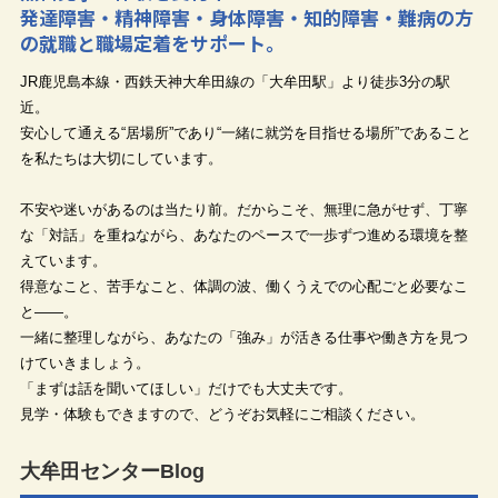
発達障害・精神障害・身体障害・知的障害・難病の方
の就職と職場定着をサポート。
JR鹿児島本線・西鉄天神大牟田線の「大牟田駅」より徒歩3分の駅
近。
安心して通える“居場所”であり“一緒に就労を目指せる場所”であること
を私たちは大切にしています。
不安や迷いがあるのは当たり前。だからこそ、無理に急がせず、丁寧
な「対話」を重ねながら、あなたのペースで一歩ずつ進める環境を整
えています。
得意なこと、苦手なこと、体調の波、働くうえでの心配ごと必要なこ
と——。
一緒に整理しながら、あなたの「強み」が活きる仕事や働き方を見つ
けていきましょう。
「まずは話を聞いてほしい」だけでも大丈夫です。
見学・体験もできますので、どうぞお気軽にご相談ください。
大牟田センターBlog